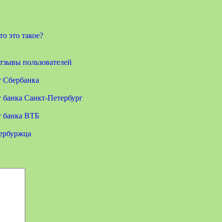
то это такое?
отзывы пользователей
т Сбербанка
т банка Санкт-Петербург
т банка ВТБ
ербуржца